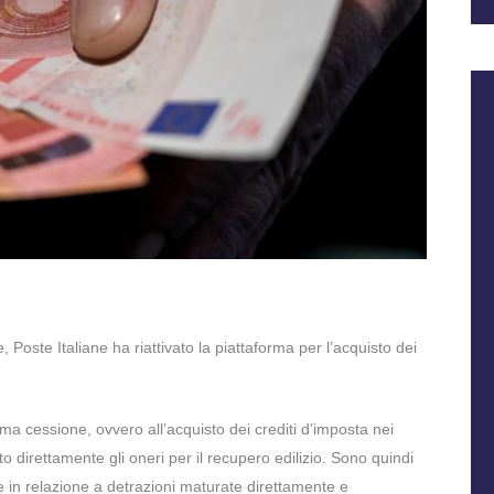
Poste Italiane ha riattivato la piattaforma per l’acquisto dei
ima cessione, ovvero all’acquisto dei crediti d’imposta nei
 direttamente gli oneri per il recupero edilizio. Sono quindi
he in relazione a detrazioni maturate direttamente e