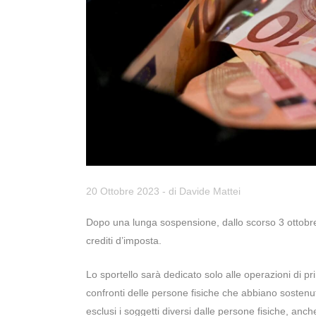
20 Ottobre 2023
- di
Davide Mattei
D
opo una lunga sospensione, dallo scorso 3 ottobre, 
crediti d’imposta.
Lo sportello sarà dedicato solo alle operazioni di pr
confronti delle persone fisiche che abbiano sostenuto
esclusi i soggetti diversi dalle persone fisiche, anc