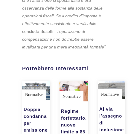
che l’attenzione si sposta dalla mera
osservanza delle forme alla sostanza delle
operazioni fiscali. Se il credito d’imposta è
effettivamente sussistente e verificabile
–
conclude Buselli –
l’operazione di
compensazione non dovrebbe essere
invalidata per una mera irregolarità formale”.
Potrebbero Interessarti
Normative
Normative
Normative
Al via
Doppia
Regime
l’assegno
condanna
forfettario,
di
per
nuovo
inclusione
emissione
limite a 85