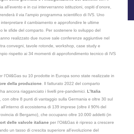
 all’evento e in cui interverranno istituzioni, ospiti d’onore,
enderà il via l’ampio programma scientifico di IVS. Uno
 interpretare il cambiamento e approfondire le ultime
o le sfide del comparto. Per sostenere lo sviluppo del
t hanno realizzato due nuove sale conferenze aggiuntive nel
tra convegni, tavole rotonde, workshop, case study e
 ampio rispetto ai 34 momenti di approfondimento tecnico di IVS
er l’Oil&Gas su 10 prodotte in Europa sono state realizzate in
alore della produzione
. Il fatturato 2022 del comparto
ha ancora riagganciato i livelli pre-pandemici.
L’Italia
, con oltre 8 punti di vantaggio sulla Germania e oltre 30 sul
i all’interno di ecosistema di 139 imprese (oltre il 90% del
provincia di Bergamo), che occupano oltre 10.000 addetti (in
ort delle valvole italiane
per l’Oil&Gas è ripreso a crescere
ando un tasso di crescita superiore all’evoluzione del