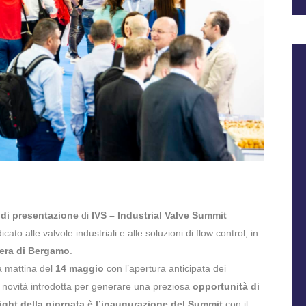
 di presentazione
di
IVS – Industrial Valve Summit
ato alle valvole industriali e alle soluzioni di flow control, in
iera di Bergamo
.
la mattina del
14 maggio
con l’apertura anticipata dei
na novità introdotta per generare una preziosa
opportunità di
ight della giornata è l’inaugurazione del Summit
con il