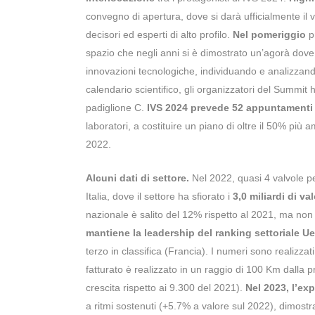
convegno di apertura, dove si darà ufficialmente il via
decisori ed esperti di alto profilo.
Nel pomeriggio
pr
spazio che negli anni si è dimostrato un’agorà dove
innovazioni tecnologiche, individuando e analizzand
calendario scientifico, gli organizzatori del Summi
padiglione C.
IVS 2024 prevede 52 appuntamenti
laboratori, a costituire un piano di oltre il 50% più
2022.
Alcuni dati di settore.
Nel 2022, quasi 4 valvole p
Italia, dove il settore ha sfiorato i
3,0 miliardi di v
nazionale è salito del 12% rispetto al 2021, ma non 
mantiene la leadership del ranking settoriale Ue
terzo in classifica (Francia). I numeri sono realizzat
fatturato è realizzato in un raggio di 100 Km dalla 
crescita rispetto ai 9.300 del 2021).
Nel 2023, l’exp
a ritmi sostenuti (+5.7% a valore sul 2022), dimostr