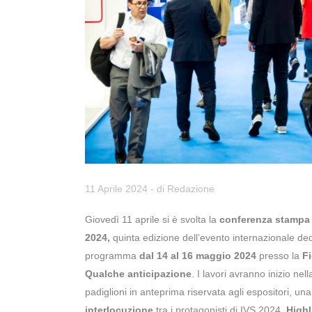
11 Aprile 2024
- di
Redazione
Giovedì 11 aprile si è svolta la
conferenza stampa
2024,
quinta edizione dell’evento internazionale dedic
programma
dal 14 al
16 maggio 2024
presso la
F
Qualche anticipazione
. I lavori avranno inizio nel
padiglioni in anteprima riservata agli espositori, u
interlocuzione
tra i protagonisti di IVS 2024.
Highl