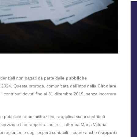
idenziali non pagati da parte delle
pubbliche
e 2024. Questa proroga, comunicata dall’Inps nella
Circolare
 i contributi dovuti fino al 31 dicembre 2019, senza incorrere
pubbliche amministrazioni, si applica sia ai contributi
e servizio o fine rapporto. Inoltre – afferma Maria Vittoria
i ragionieri e degli esperti contabili – copre anche i
rapporti