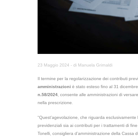
23 Maggio 2024
- di
Manuela Grimaldi
Il termine per la regolarizzazione dei contributi prev
amministrazioni
è stato esteso fino al 31 dicembr
n.58/2024
, consente alle amministrazioni di versare
nella prescrizione.
“Quest’agevolazione, che riguarda esclusivamente le 
previdenziali sia ai contributi per i trattamenti di fin
Tonelli, consigliera d’amministrazione della Cassa de