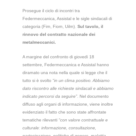
Prosegue il ciclo di incontri tra
Federmeccanica, Assistal e le sigle sindacali di
categoria (Fim, Fiom, Uilm).
Sul tavolo, il
rinnovo del contratto nazionale dei
metalmeccanici.
A margine del confronto di giovedì 18
settembre, Federmeccanica e Assistal hanno
diramato una nota nella quale si legge che il
tutto si è svolto
“in un clima positivo. Abbiamo
dato riscontro alle richieste sindacali e abbiamo
indicato percorsi da seguire”
. Nel documento
diffuso agli organi di informazione, viene inoltre
evidenziato il fatto che sono state affrontate
tematiche rilevanti
“con valore contrattuale e
culturale: informazione, consultazione,
partecipazione, politiche di genere, malattia,