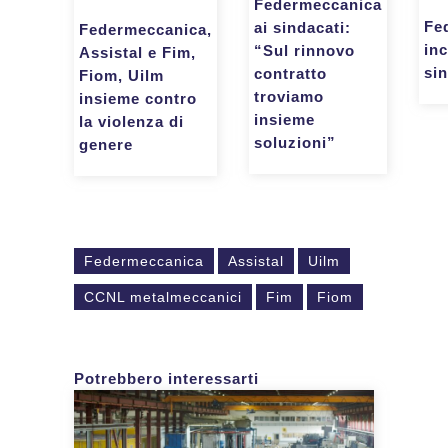
Federmeccanica
Fe
ai sindacati:
Federmeccanica,
inc
“Sul rinnovo
Assistal e Fim,
sin
contratto
Fiom, Uilm
troviamo
insieme contro
insieme
la violenza di
soluzioni”
genere
Federmeccanica
Assistal
Uilm
CCNL metalmeccanici
Fim
Fiom
Potrebbero interessarti