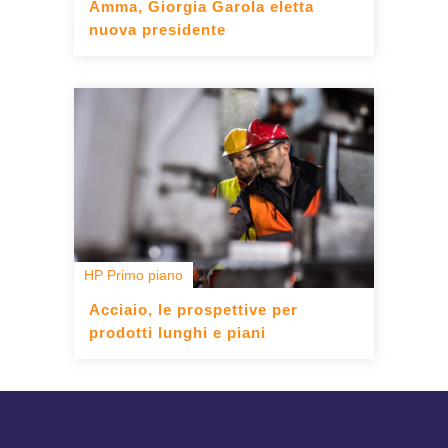
Amma, Giorgia Garola eletta
nuova presidente
HP Primo piano
Acciaio, le prospettive per
prodotti lunghi e piani