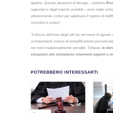
applica. Queste situazioni di derog
a – sostiene
Ros
ragionieri e degli esperti contabili –
sono state richi
ulteriormente i criteri per applicare il regime di indi
normativi e prassi”.
“Il blocco dell’invio degli atti sia nel mese di agost
un’importante misura di semplificazione procedurale
nei mesi tradizionalmente sensibili. Tuttavia,
le dero
situazioni che richiedono interventi urgenti o i
POTREBBERO INTERESSARTI