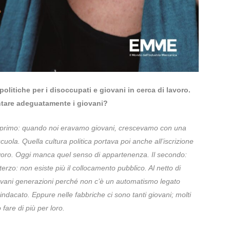
politiche per i disoccupati e giovani in cerca di lavoro.
entare adeguatamente i giovani?
Il primo: quando noi eravamo giovani, crescevamo con una
 scuola. Quella cultura politica portava poi anche all’iscrizione
voro. Oggi manca quel senso di appartenenza. Il secondo:
 terzo: non esiste più il collocamento pubblico. Al netto di
 giovani generazioni perché non c’è un automatismo legato
sindacato. Eppure nelle fabbriche ci sono tanti giovani; molti
fare di più per loro.