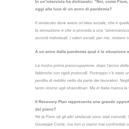
In un’intervista ha dichiarato: “Noi, come Fiom, 
oggi alla luce di un anno di pandemia?
Il sindacato deve avere un’idea sociale, che è quella
la sensazione è che si proceda a una “americanizza
accordi individuali. I valori sociali, per me, restano 
A un anno dalla pandemia qual è la situazione e
La nostra prima preoccupazione, dopo l’arrivo della 
fabbriche con rigidi protocolli. Purtroppo c’è stato 
perdita di reddito netto da parte dei lavoratori. Negli
tanto ricorso agli straordinari. Ma in Italia manca la 
Il Recovery Plan rappresenta una grande opportun
del piano?
Né la Fiom né gli altri sindacati sono stati coinvolti.
Giuseppe Conte, ma non ci siamo mai confrontati su