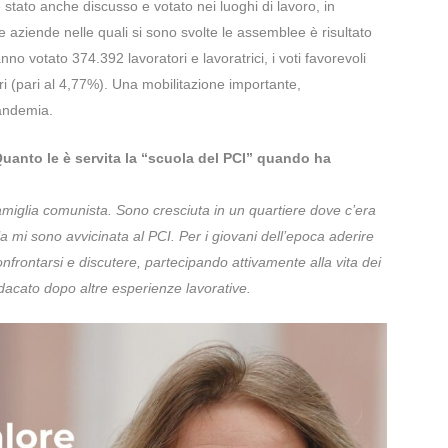
 stato anche discusso e votato nei luoghi di lavoro, in
e aziende nelle quali si sono svolte le assemblee è risultato
no votato 374.392 lavoratori e lavoratrici, i voti favorevoli
ri (pari al 4,77%). Una mobilitazione importante,
andemia.
 Quanto le è servita la “scuola del PCI” quando ha
amiglia comunista. Sono cresciuta in un quartiere dove c’era
a mi sono avvicinata al PCI. Per i giovani dell’epoca aderire
onfrontarsi e discutere, partecipando attivamente alla vita dei
indacato dopo altre esperienze lavorative.