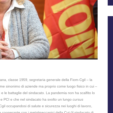
na, classe 1959, segretaria generale della Fiom-Cgil – la
come sinonimo di aziende ma proprio come luogo fisico in cui –
ri e le battaglie del sindacato. La pandemia non ha scalfito lo
e e PCI e che nel sindacato ha svolto un lungo
cursus
Cgil occupandosi di salute e sicurezza nei luoghi di lavoro,
a cooperante con i metalmeccanici della Cut (il sindacato di