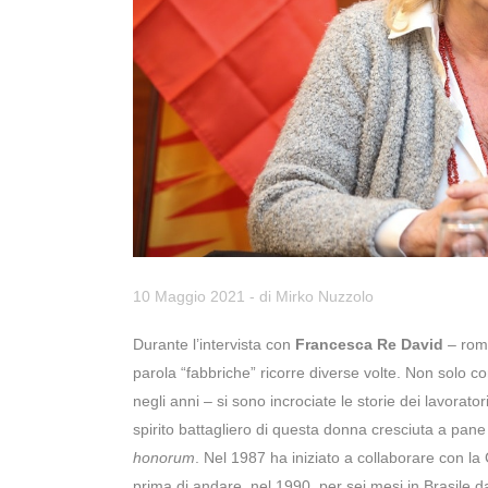
10 Maggio 2021
- di
Mirko Nuzzolo
Durante l’intervista con
Francesca Re David
– roma
parola “fabbriche” ricorre diverse volte. Non solo 
negli anni – si sono incrociate le storie dei lavorato
spirito battagliero di questa donna cresciuta a pan
honorum
. Nel 1987 ha iniziato a collaborare con la 
prima di andare, nel 1990, per sei mesi in Brasile d