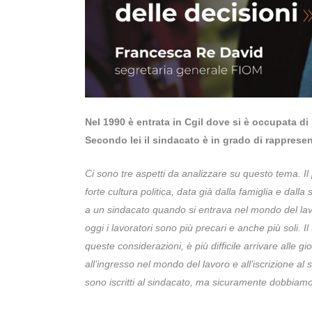
Nel 1990 è entrata in Cgil dove si è occupata di 
Secondo lei il sindacato è in grado di rappres
Ci sono tre aspetti da analizzare su questo tema. 
forte cultura politica, data già dalla famiglia e dalla
a un sindacato quando si entrava nel mondo del la
oggi i lavoratori sono più precari e anche più soli. Il
queste considerazioni, è più difficile arrivare alle
all’ingresso nel mondo del lavoro e all’iscrizione al 
sono iscritti al sindacato, ma sicuramente dobbiamo 