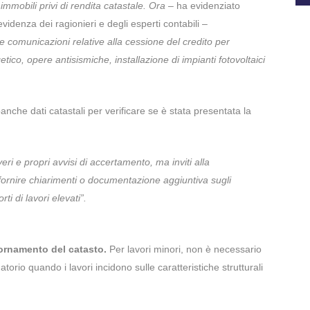
 immobili privi di rendita catastale. Ora
– ha evidenziato
videnza dei ragionieri e degli esperti contabili –
le comunicazioni relative alla cessione del credito per
etico, opere antisismiche, installazione di impianti fotovoltaici
nche dati catastali per verificare se è stata presentata la
ri e propri avvisi di accertamento, ma inviti alla
 fornire chiarimenti o documentazione aggiuntiva sugli
ti di lavori elevati”.
giornamento del catasto.
Per lavori minori, non è necessario
orio quando i lavori incidono sulle caratteristiche strutturali