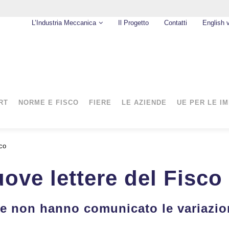
L’Industria Meccanica
Il Progetto
Contatti
English 
RT
NORME E FISCO
FIERE
LE AZIENDE
UE PER LE I
sco
ove lettere del Fisco
he non hanno comunicato le variazion