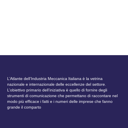
del Paese, il presidente Carlo Bonomi ha
voluto cominciare non da un’analisi o da
un fatto ma da una persona. “E’ uno degli
uomini della necessità”,...
L’Atlante dell’Industria Meccanica Italiana è la vetrina
nazionale e internazionale delle eccellenze del settore.
L’obiettivo primario dell’iniziativa è quello di fornire degli
strumenti di comunicazione che permettano di raccontare nel
modo più efficace i fatti e i numeri delle imprese che fanno
grande il comparto