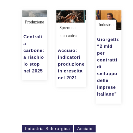
Produzione
Industria
Spremuta
meccanica
Centrali
Giorgetti:
a
“2 mld
carbone:
Acciaio:
per
a rischio
indicatori
contratti
lo stop
produzione
di
nel 2025
in crescita
sviluppo
nel 2021
delle
imprese
italiane”
Industria Siderurgica
Acciaio