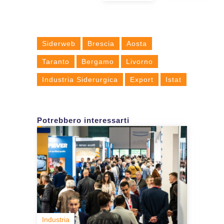
Siderweb
Brescia
Aosta
Taranto
Bergamo
Livorno
Industria Siderurgica
Export
Istat
Potrebbero interessarti
Industria