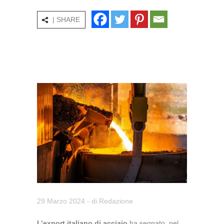
| SHARE
29 Marzo 2024
- di
Redazione
L’export italiano di acciaio
ha segnato, nel