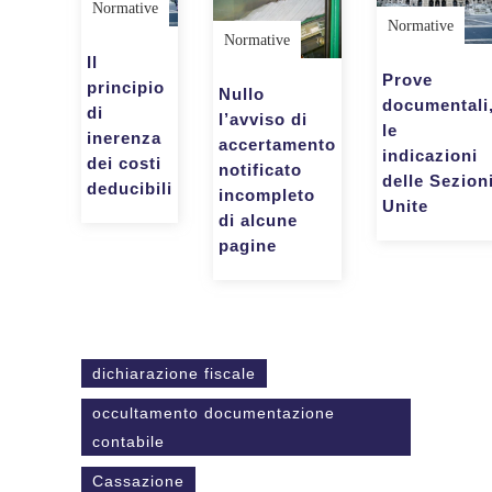
Normative
Normative
Normative
Il
Prove
principio
Nullo
documentali
di
l’avviso di
le
inerenza
accertamento
indicazioni
dei costi
notificato
delle Sezion
deducibili
incompleto
Unite
di alcune
pagine
dichiarazione fiscale
occultamento documentazione
contabile
Cassazione