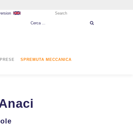
version
Search
MPRESE
SPREMUTA MECCANICA
-Anaci
vole