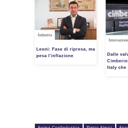
Industria
Innovazion
Leoni: Fase di ripresa, ma
Dalle val
pesa l’inflazione
Cimberio 
Italy che
Anima Confindustria
Pietro Almici
Ana