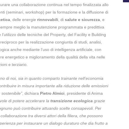
urare una collaborazione continua nel tempo finalizzata allo
nti (seminari, workshop) per la formazione e la diffusione di
getica
, delle energie
rinnovabili
, di
salute e sicurezza
, e
sempre meglio la manutenzione programmata e predittiva
l’utilizzo delle tecniche del Property, del Facility e Building
ciproco per la realizzazione congiunta di studi, analisi,
ogica anche mediante l’uso di intelligenza artificiale, con
tere energetico e miglioramento della qualità della vita nelle
ioni e terziario.
no di noi, sia in quanto comparto trainante nell’economia
 contribuire in misura importante alla riduzione delle emissioni
 sostenibile”
, dichiara
Pietro Almici
, presidente di Anima
ole di potere accelerare la
transizione ecologica
grazie
e ognuno può contribuire attuando scelte consapevoli. Per
llaborazione tra diversi attori della filiera, che possono
perienza per instaurare un dialogo duraturo che dia frutto a