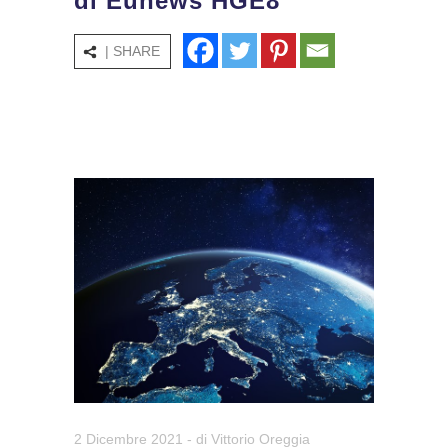
di Eunews HGE8
| SHARE
2 Dicembre 2021
- di
Vittorio Oreggia