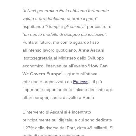
“Il Next generation Eu lo abbiamo fortemente
voluto e ora dobbiamo onorare il patto”
rispettando
“i tempi e gli obiettivi”
per costruire
“un nuovo modello di sviluppo più inclusivo”
.
Punta al futuro, ma con lo sguardo fisso
all’intenso lavoro quotidiano,
Anna Ascani
sottosegretaria al Ministero dello Sviluppo
economico, intervenuta all’evento
‘How Can
We Govern Europe’
– giunto all’ottava
edizione e organizzato da
Eunews
– il più
importante appuntamento italiano dedicato agli
affari europei, che si è svolto a Roma.
L’intervento di Ascani si è incentrato
principalmente sul digitale, a cui sono dedicate
il 27% delle risorse del Pnrr, circa 49 miliardi. Si
tratta di un impegno consistente